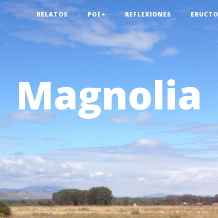
RELATOS
POE+
REFLEXIONES
ERUCTO
Magnolia