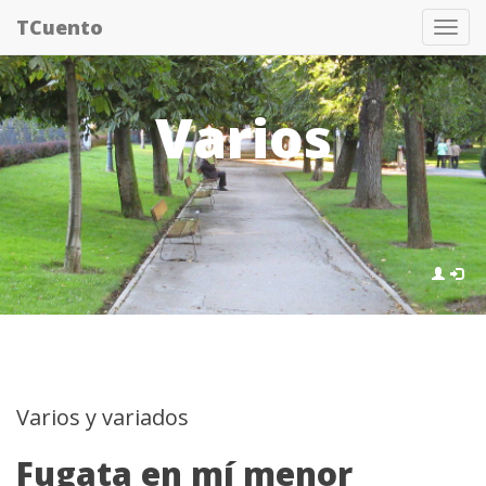
Pasar
TCuento
Tog
al
nav
contenido
principal
Varios
Varios y variados
Fugata en mí menor