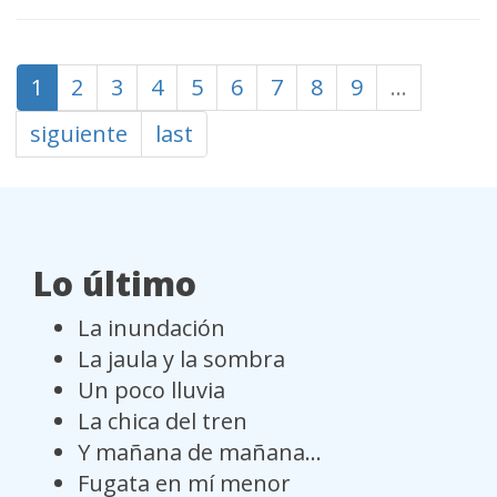
1
2
3
4
5
6
7
8
9
…
siguiente
last
Lo último
La inundación
La jaula y la sombra
Un poco lluvia
La chica del tren
Y mañana de mañana...
Fugata en mí menor