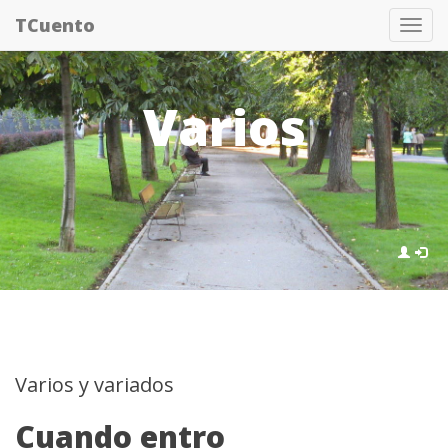
Pasar
TCuento
Tog
al
nav
contenido
principal
Varios
Varios y variados
Cuando entro