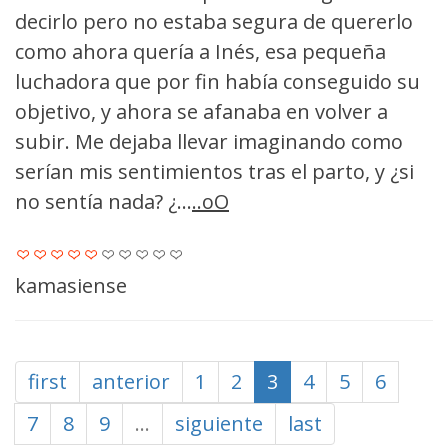
decirlo pero no estaba segura de quererlo
como ahora quería a Inés, esa pequeña
luchadora que por fin había conseguido su
objetivo, y ahora se afanaba en volver a
subir. Me dejaba llevar imaginando como
serían mis sentimientos tras el parto, y ¿si
no sentía nada? ¿...
..oO
kamasiense
first
anterior
1
2
3
4
5
6
7
8
9
…
siguiente
last