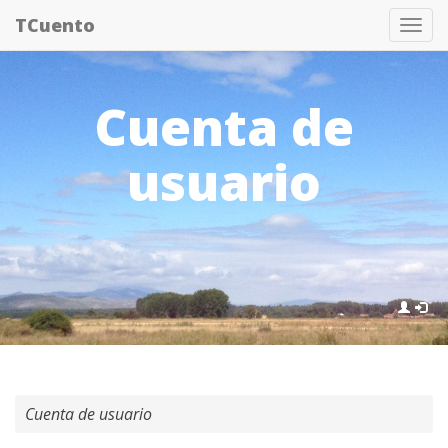
Pasar
TCuento
Tog
al
nav
contenido
principal
Cuenta de
usuario
Cuenta de usuario