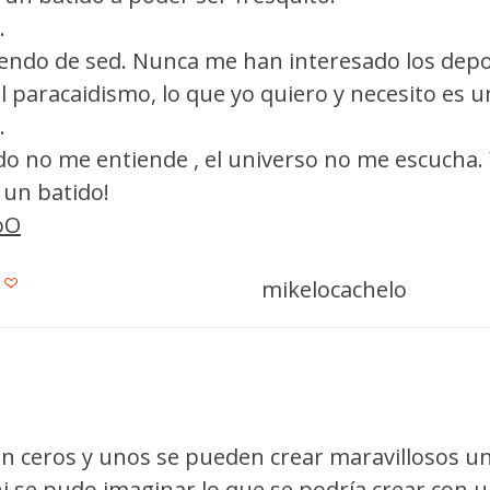
.
endo de sed. Nunca me han interesado los depo
paracaidismo, lo que yo quiero y necesito es u
.
do no me entiende , el universo no me escucha. 
 un batido!
.oO
mikelocachelo
n ceros y unos se pueden crear maravillosos u
ni se pudo imaginar lo que se podría crear con 