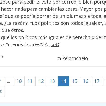
oso para pedir el voto por correo, o bien porq
 hacer nada para cambiar las cosas. Y ayer por 
í que se podría borrar de un plumazo a toda la 
a. ¿La razón?. "Los políticos son todos iguales", 
 que otros.
 que los políticos más iguales de derecha o de i
os "menos iguales". Y...
..oO
mikelocachelo
r
…
10
11
12
13
14
15
16
17
t