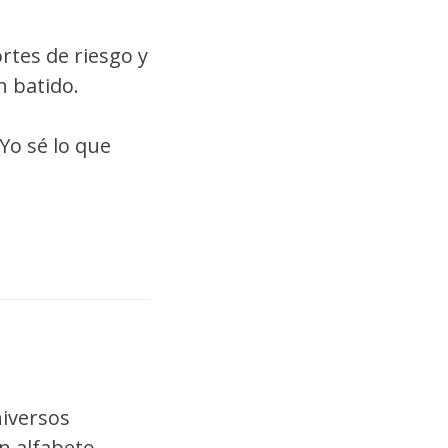
rtes de riesgo y
n batido.
Yo sé lo que
niversos
un alfabeto