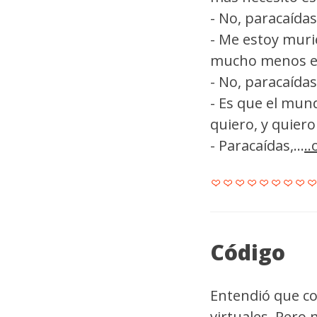
- No, paracaídas
- Me estoy muri
mucho menos el 
- No, paracaídas
- Es que el mun
quiero, y quiero
- Paracaídas,...
.
Código
Entendió que co
virtuales. Pero 