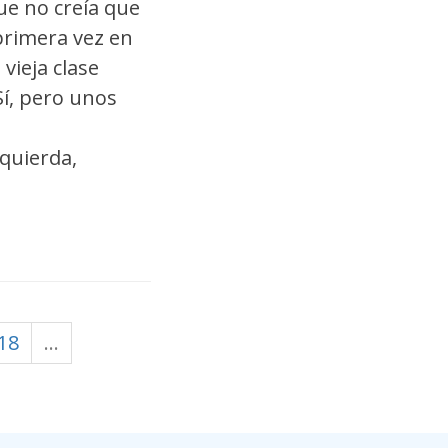
ue no creía que
primera vez en
vieja clase
Sí, pero unos
zquierda,
18
…