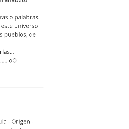
tras o palabras.
 este universo
os pueblos, de
las...
...
..oO
la - Origen -