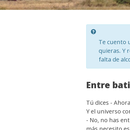
Te cuento u
quieras. Y 
falta de alc
Entre bat
Tú dices - Ahor
Y el universo co
- No, no has en
más necesito es