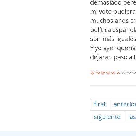
demasiado perez
mi voto pudiera
muchos años cre
política español
son más iguales
Y yo ayer quería
dejaran paso a l
first
anterio
siguiente
las