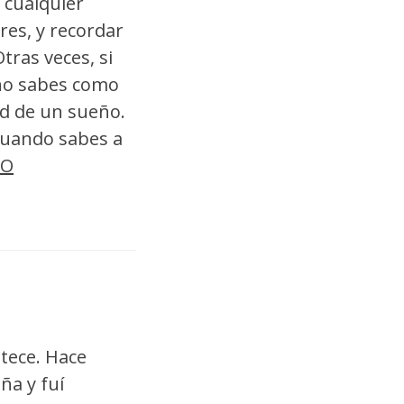
n cualquier
es, y recordar
tras veces, si
 no sabes como
ad de un sueño.
 cuando sabes a
oO
stece. Hace
ña y fuí