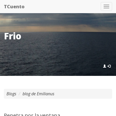
Pasar
TCuento
Tog
al
nav
contenido
principal
Frio
Blogs
blog de Emilianus
Penetra por la ventana,