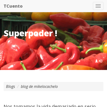
Pasar
TCuento
Tog
al
nav
contenido
principal
Superpoder !
Blogs
blog de mikelocachelo
Nos tomamos la vida demasiado en serio.