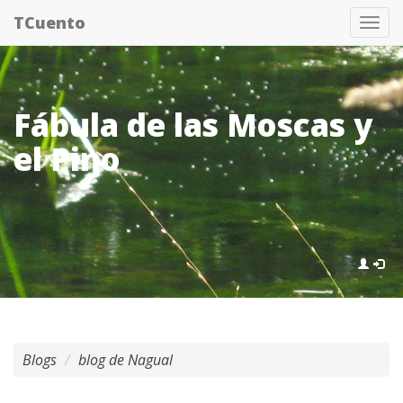
Pasar
TCuento
Tog
al
nav
contenido
principal
Fábula de las Moscas y
el Pino
Blogs
blog de Nagual