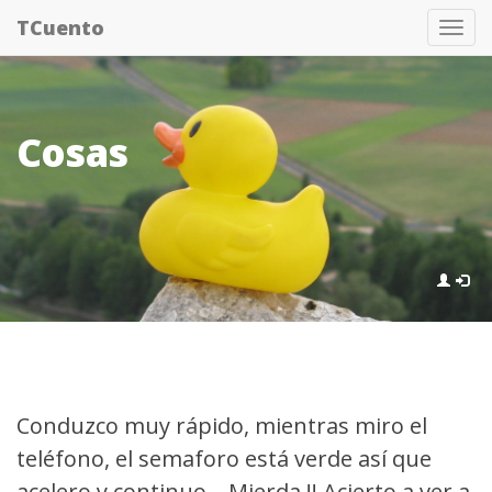
Pasar
TCuento
Tog
al
nav
contenido
principal
Cosas
Conduzco muy rápido, mientras miro el
teléfono, el semaforo está verde así que
acelero y continuo... Mierda !! Acierto a ver a