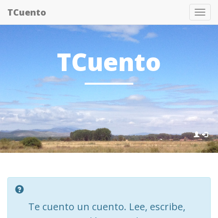
Pasar
TCuento
Tog
al
nav
contenido
principal
TCuento
Te cuento un cuento. Lee, escribe,