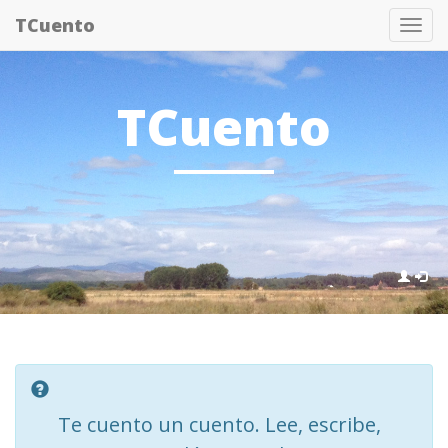
Pasar
TCuento
Tog
al
nav
contenido
principal
TCuento
Te cuento un cuento. Lee, escribe,