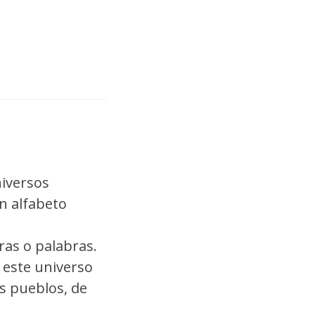
niversos
un alfabeto
tras o palabras.
 este universo
os pueblos, de