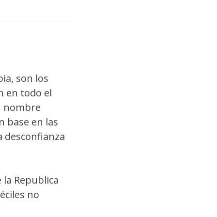
ia, son los
n en todo el
Un nombre
n base en las
a desconfianza
 la Republica
éciles no