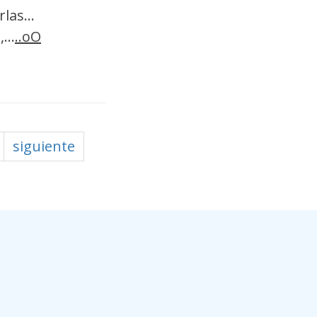
las...
...
..oO
siguiente