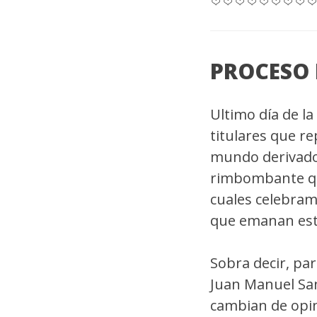
PROCESO 
Ultimo día de l
titulares que r
mundo derivados
rimbombante que
cuales celebram
que emanan est
Sobra decir, pa
Juan Manuel San
cambian de opini