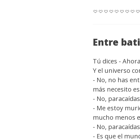
Entre bat
Tú dices - Ahor
Y el universo co
- No, no has en
más necesito es
- No, paracaídas
- Me estoy muri
mucho menos el 
- No, paracaídas
- Es que el mun