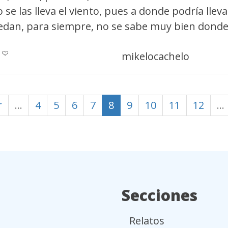
se las lleva el viento, pues a donde podría llevar
dan, para siempre, no se sabe muy bien donde,
mikelocachelo
r
…
4
5
6
7
8
9
10
11
12
…
Secciones
Relatos