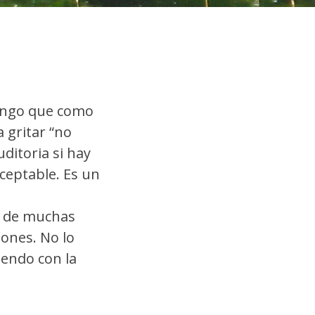
pongo que como
a gritar “no
ditoria si hay
ceptable. Es un
to de muchas
iones. No lo
iendo con la