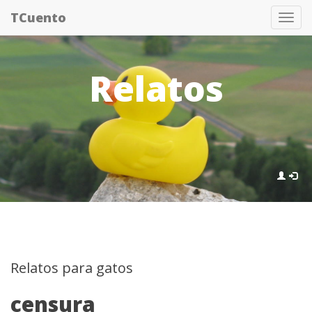
Pasar
TCuento
Tog
al
nav
contenido
principal
Relatos
Relatos para gatos
censura