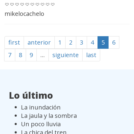
mikelocachelo
first
anterior
1
2
3
4
5
6
7
8
9
…
siguiente
last
Lo último
La inundación
La jaula y la sombra
Un poco lluvia
La chica del tren