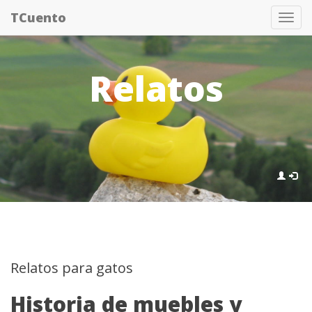
Pasar
TCuento
Tog
al
nav
contenido
principal
Relatos
Relatos para gatos
Historia de muebles y